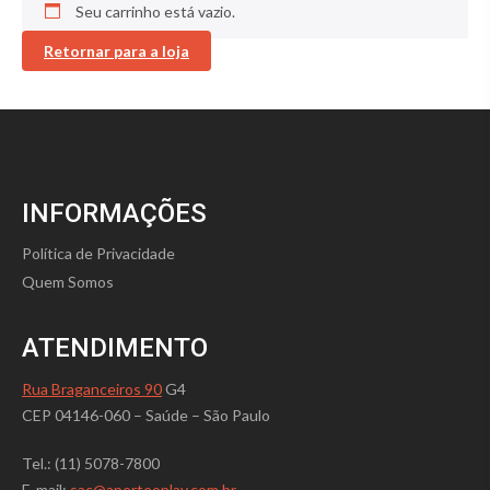
Seu carrinho está vazio.
Retornar para a loja
INFORMAÇÕES
Política de Privacidade
Quem Somos
ATENDIMENTO
Rua Braganceiros 90
G4
CEP 04146-060 – Saúde – São Paulo
Tel.: (11) 5078-7800
E-mail:
sac@aperteoplay.com.br